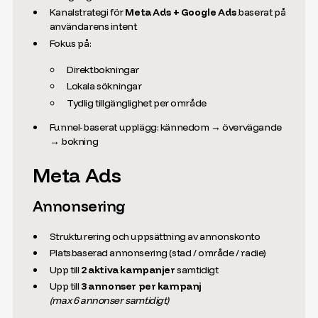
Kanalstrategi för
Meta Ads + Google Ads
baserat på
användarens intent
Fokus på:
Direktbokningar
Lokala sökningar
Tydlig tillgänglighet per område
Funnel-baserat upplägg: kännedom → övervägande
→ bokning
Meta Ads
Annonsering
Strukturering och uppsättning av annonskonto
Platsbaserad annonsering (stad / område / radie)
Upp till
2 aktiva kampanjer
samtidigt
Upp till
3 annonser per kampanj
(max 6 annonser samtidigt)