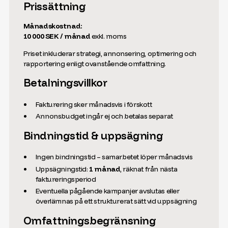
Prissättning
Månadskostnad:
10 000 SEK / månad
exkl. moms
Priset inkluderar strategi, annonsering, optimering och
rapportering enligt ovanstående omfattning.
Betalningsvillkor
Fakturering sker månadsvis i förskott
Annonsbudget ingår ej och betalas separat
Bindningstid & uppsägning
Ingen bindningstid – samarbetet löper månadsvis
Uppsägningstid:
1 månad
, räknat från nästa
faktureringsperiod
Eventuella pågående kampanjer avslutas eller
överlämnas på ett strukturerat sätt vid uppsägning
Omfattningsbegränsning