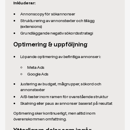
Inkluderar:
Annonscopy för sökannonser
Strukturering av annonstexter och tillägg
(extensions)
Grundläggande negativ sökordsstrategi
Optimering & uppföljning
Löpande optimering av befintliga annonser i:
Meta Ads
Google Ads
Justering av budget, målgrupper, sökord och
annonstexter
A/B-tester inom ramen för ovanstående struktur
Skalning eller paus av annonser baserat på resultat
Optimering sker kontinuerligt, men alltid inom
överenskommen omfattning.
Ytterligare delar som ingår