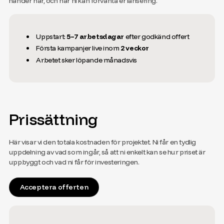
händer när, och när ni kan förvänta er lansering.
Uppstart:
5–7 arbetsdagar
efter godkänd offert
Första kampanjer live inom
2 veckor
Arbetet sker löpande månadsvis
Prissättning
Här visar vi den totala kostnaden för projektet. Ni får en tydlig
uppdelning av vad som ingår, så att ni enkelt kan se hur priset är
uppbyggt och vad ni får för investeringen.
Acceptera offerten