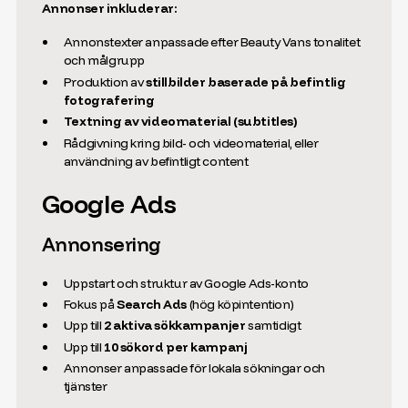
Annonser inkluderar:
Annonstexter anpassade efter Beauty Vans tonalitet
och målgrupp
Produktion av
stillbilder baserade på befintlig
fotografering
Textning av videomaterial (subtitles)
Rådgivning kring bild- och videomaterial, eller
användning av befintligt content
Google Ads
Annonsering
Uppstart och struktur av Google Ads-konto
Fokus på
Search Ads
(hög köpintention)
Upp till
2 aktiva sökkampanjer
samtidigt
Upp till
10 sökord per kampanj
Annonser anpassade för lokala sökningar och
tjänster