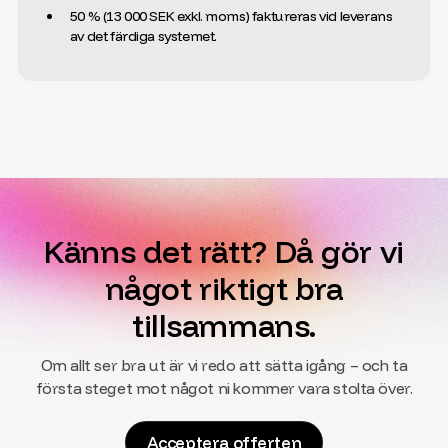
50 % (13 000 SEK exkl. moms) faktureras vid leverans
av det färdiga systemet.
Känns det rätt? Då gör vi
något riktigt bra
tillsammans.
Om allt ser bra ut är vi redo att sätta igång – och ta
första steget mot något ni kommer vara stolta över.
Acceptera offerten