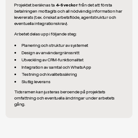
Projektet beräknas ta
4–6 veckor
från det att första
betalningen mottagits och all nödvändig information har
levererats (t.ex. önskat arbetsflöde, agentstruktur och
eventuella integrationskrav).
Arbetet delas upp i följande steg:
Planering och struktur av systemet
Design av användargränssnitt
Utveckling av CRM-funktionalitet
Integration av samtal och WhatsApp
Testning och kvalitetssäkring
Slutlig leverans
Tidsramen kan justeras beroende på projektets
omfattning och eventuella ändringar under arbetets
gång.