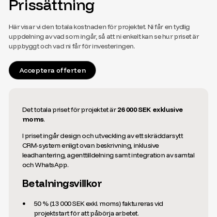
Prissättning
Här visar vi den totala kostnaden för projektet. Ni får en tydlig
uppdelning av vad som ingår, så att ni enkelt kan se hur priset är
uppbyggt och vad ni får för investeringen.
Acceptera offerten
Det totala priset för projektet är
26 000 SEK exklusive
moms
.
I priset ingår design och utveckling av ett skräddarsytt
CRM-system enligt ovan beskrivning, inklusive
leadhantering, agenttilldelning samt integration av samtal
och WhatsApp.
Betalningsvillkor
50 % (13 000 SEK exkl. moms) faktureras vid
projektstart för att påbörja arbetet.