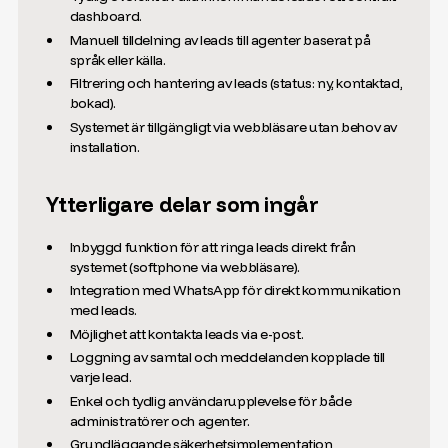
dashboard.
Manuell tilldelning av leads till agenter baserat på
språk eller källa.
Filtrering och hantering av leads (status: ny, kontaktad,
bokad).
Systemet är tillgängligt via webbläsare utan behov av
installation.
Ytterligare delar som ingår
Inbyggd funktion för att ringa leads direkt från
systemet (softphone via webbläsare).
Integration med WhatsApp för direkt kommunikation
med leads.
Möjlighet att kontakta leads via e-post.
Loggning av samtal och meddelanden kopplade till
varje lead.
Enkel och tydlig användarupplevelse för både
administratörer och agenter.
Grundläggande säkerhetsimplementation