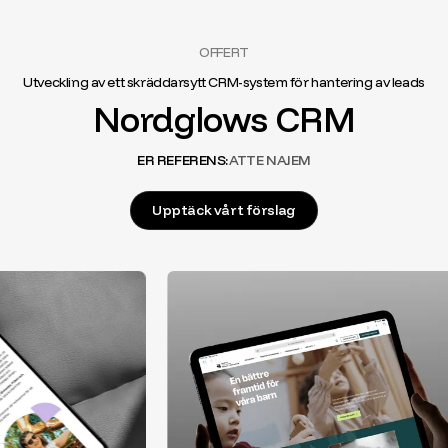
OFFERT
Utveckling av ett skräddarsytt CRM-system för hantering av leads
Nordglows CRM
ER REFERENS:
ATTE NAJEM
Upptäck vårt förslag