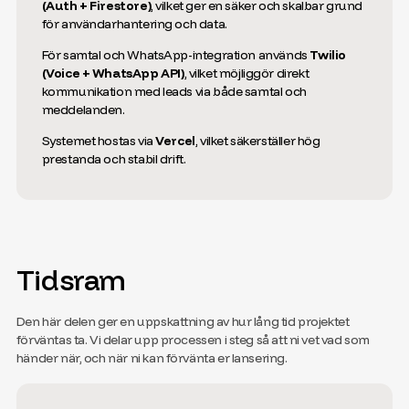
(Auth + Firestore)
, vilket ger en säker och skalbar grund
för användarhantering och data.
För samtal och WhatsApp-integration används
Twilio
(Voice + WhatsApp API)
, vilket möjliggör direkt
kommunikation med leads via både samtal och
meddelanden.
Systemet hostas via
Vercel
, vilket säkerställer hög
prestanda och stabil drift.
Tidsram
Den här delen ger en uppskattning av hur lång tid projektet
förväntas ta. Vi delar upp processen i steg så att ni vet vad som
händer när, och när ni kan förvänta er lansering.